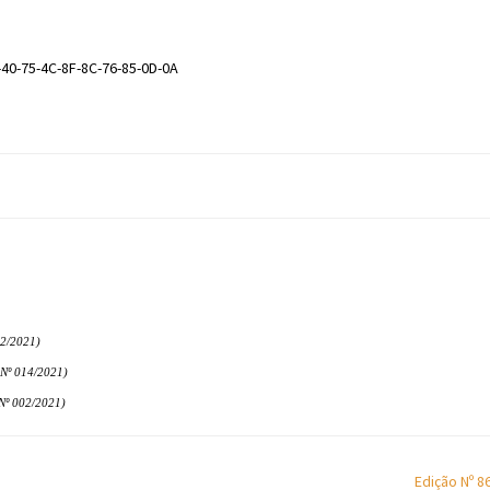
-40-75-4C-8F-8C-76-85-0D-0A
2/2021)
º 014/2021)
º 002/2021)
Edição Nº 8