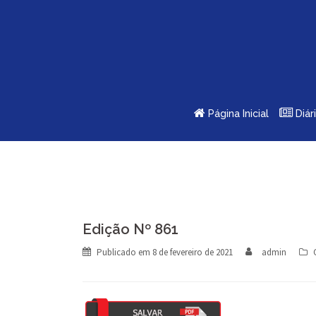
Skip
to
content
Página Inicial
Diár
Edição Nº 861
Publicado em
8 de fevereiro de 2021
admin