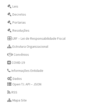
Leis
Decretos
Portarias
Resoluções
LRF – Lei de Responsabilidade Fiscal
Estrutura Organizacional
Convênios
COVID-19
Informações Entidade
Dados
Open T.I. API – JSON
RSS
Mapa Site