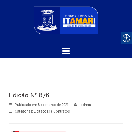
Skip
to
content
Edição Nº 876
Publicado em
5 de março de 2021
admin
Categorias:
Licitações e Contratos