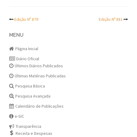
Post
Edição Nº 879
Edição Nº 881
navigation
MENU
Página Inicial
Diário Oficial
Últimos Diários Publicados
Últimas Matérias Publicadas
Pesquisa Básica
Pesquisa Avançada
Calendário de Publicações
e-SIC
Transparência
Receita e Despesas