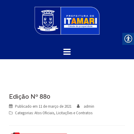
Skip
to
content
Edição Nº 880
Publicado em
11 de março de 2021
admin
Categorias:
Atos Oficiais
,
Licitações e Contratos