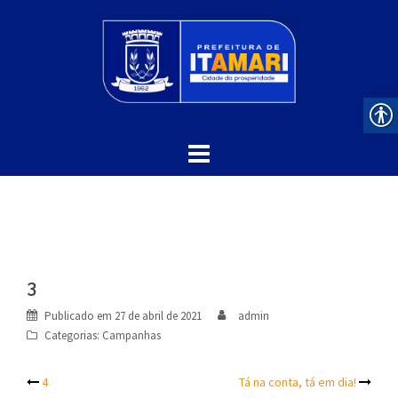
Skip
to
content
3
Publicado em
27 de abril de 2021
admin
Categorias:
Campanhas
Post
4
Tá na conta, tá em dia!