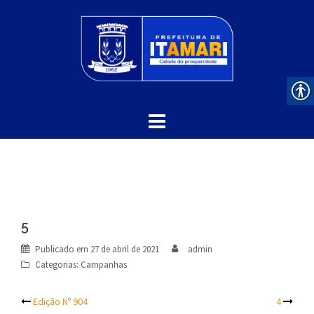
Skip
to
content
5
Publicado em
27 de abril de 2021
admin
Categorias:
Campanhas
Post
Edição Nº 904
4