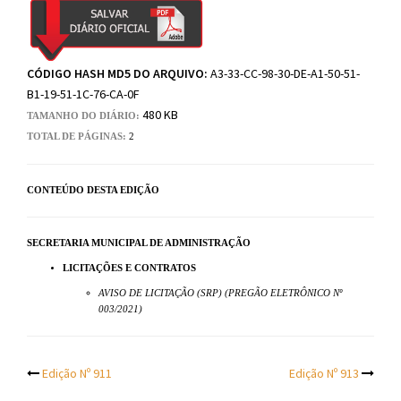
CÓDIGO HASH MD5 DO ARQUIVO:
A3-33-CC-98-30-DE-A1-50-51-
B1-19-51-1C-76-CA-0F
480 KB
TAMANHO DO DIÁRIO:
TOTAL DE PÁGINAS:
2
CONTEÚDO DESTA EDIÇÃO
SECRETARIA MUNICIPAL DE ADMINISTRAÇÃO
LICITAÇÕES E CONTRATOS
AVISO DE LICITAÇÃO (SRP) (PREGÃO ELETRÔNICO Nº
003/2021)
Post
Edição Nº 911
Edição Nº 913