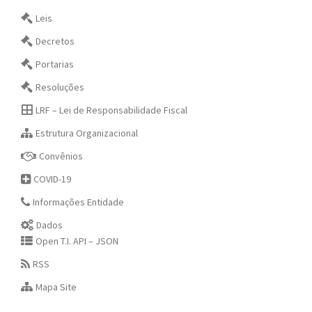
Leis
Decretos
Portarias
Resoluções
LRF – Lei de Responsabilidade Fiscal
Estrutura Organizacional
Convênios
COVID-19
Informações Entidade
Dados
Open T.I. API – JSON
RSS
Mapa Site