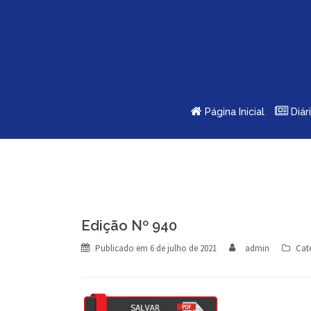
Skip
to
content
Página Inicial
Diár
Edição Nº 940
Publicado em
6 de julho de 2021
admin
Cat