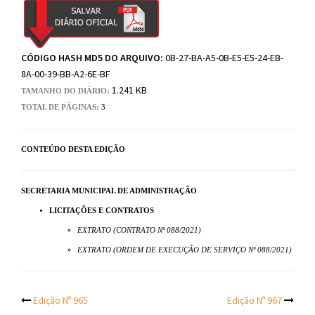
CÓDIGO HASH MD5 DO ARQUIVO:
0B-27-BA-A5-0B-E5-E5-24-EB-
8A-00-39-BB-A2-6E-BF
1.241 KB
TAMANHO DO DIÁRIO:
TOTAL DE PÁGINAS:
3
CONTEÚDO DESTA EDIÇÃO
SECRETARIA MUNICIPAL DE ADMINISTRAÇÃO
LICITAÇÕES E CONTRATOS
EXTRATO (CONTRATO Nº 088/2021)
EXTRATO (ORDEM DE EXECUÇÃO DE SERVIÇO Nº 088/2021)
Post
Edição Nº 965
Edição Nº 967