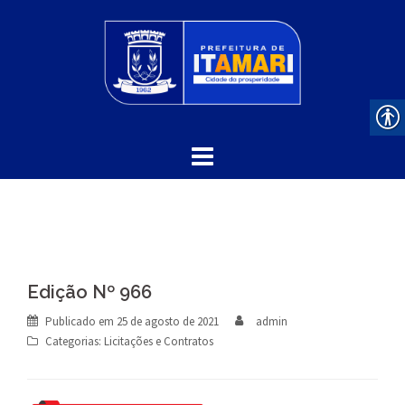
Skip
to
content
Edição Nº 966
Publicado em
25 de agosto de 2021
admin
Categorias:
Licitações e Contratos