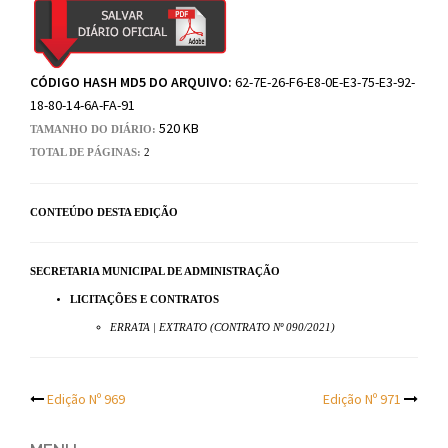
CÓDIGO HASH MD5 DO ARQUIVO:
62-7E-26-F6-E8-0E-E3-75-E3-92-
18-80-14-6A-FA-91
520 KB
TAMANHO DO DIÁRIO:
TOTAL DE PÁGINAS:
2
CONTEÚDO DESTA EDIÇÃO
SECRETARIA MUNICIPAL DE ADMINISTRAÇÃO
LICITAÇÕES E CONTRATOS
ERRATA | EXTRATO (CONTRATO Nº 090/2021)
Post
Edição Nº 969
Edição Nº 971