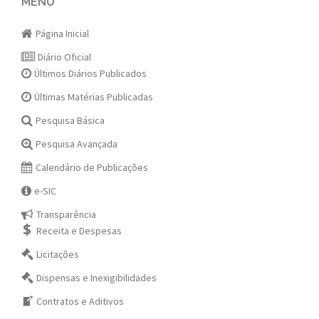
navigation
MENU
Página Inicial
Diário Oficial
Últimos Diários Publicados
Últimas Matérias Publicadas
Pesquisa Básica
Pesquisa Avançada
Calendário de Publicações
e-SIC
Transparência
Receita e Despesas
Licitações
Dispensas e Inexigibilidades
Contratos e Aditivos