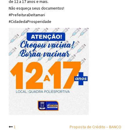
de 12 a 17 anos e mais.
Não esqueça seus documentos!
#PrefeituraDeItamari
#CidadedaProsperidade
Post
1
Proposta de Crédito – BANCO