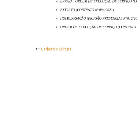
ERRATA | ORDEM DE EXECUÇÃO DE SERVIÇO (CO
EXTRATO (CONTRATO Nº 094/2021)
HOMOLOGAÇÃO (PREGÃO PRESENCIAL Nº 012/20
ORDEM DE EXECUÇÃO DE SERVIÇO (CONTRATO N
Post
Cadastro Cultural
navigation