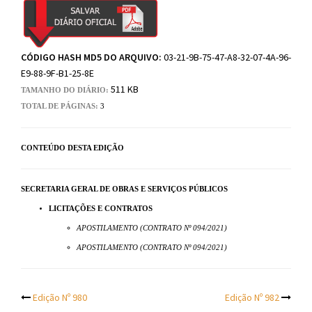
CÓDIGO HASH MD5 DO ARQUIVO:
03-21-9B-75-47-A8-32-07-4A-96-
E9-88-9F-B1-25-8E
511 KB
TAMANHO DO DIÁRIO:
TOTAL DE PÁGINAS:
3
CONTEÚDO DESTA EDIÇÃO
SECRETARIA GERAL DE OBRAS E SERVIÇOS PÚBLICOS
LICITAÇÕES E CONTRATOS
APOSTILAMENTO (CONTRATO Nº 094/2021)
APOSTILAMENTO (CONTRATO Nº 094/2021)
Post
Edição Nº 980
Edição Nº 982