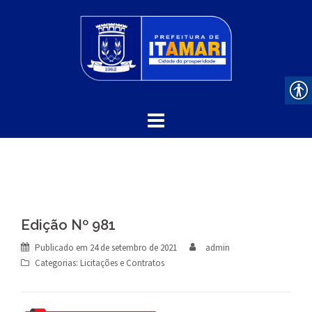
Skip
to
content
Edição Nº 981
Publicado em
24 de setembro de 2021
admin
Categorias:
Licitações e Contratos