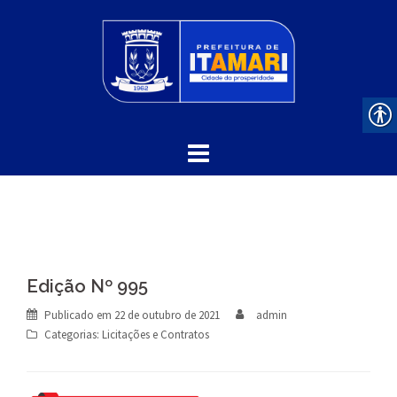
Skip
to
content
Edição Nº 995
Publicado em
22 de outubro de 2021
admin
Categorias:
Licitações e Contratos