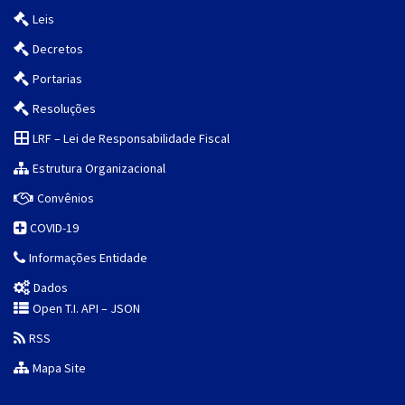
Leis
Decretos
Portarias
Resoluções
LRF – Lei de Responsabilidade Fiscal
Estrutura Organizacional
Convênios
COVID-19
Informações Entidade
Dados
Open T.I. API – JSON
RSS
Mapa Site