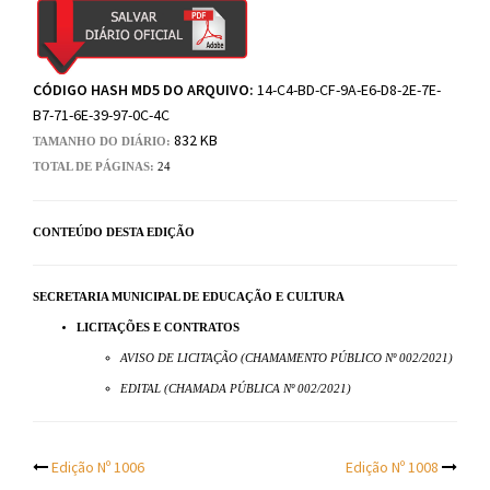
CÓDIGO HASH MD5 DO ARQUIVO:
14-C4-BD-CF-9A-E6-D8-2E-7E-
B7-71-6E-39-97-0C-4C
832 KB
TAMANHO DO DIÁRIO:
TOTAL DE PÁGINAS:
24
CONTEÚDO DESTA EDIÇÃO
SECRETARIA MUNICIPAL DE EDUCAÇÃO E CULTURA
LICITAÇÕES E CONTRATOS
AVISO DE LICITAÇÃO (CHAMAMENTO PÚBLICO Nº 002/2021)
EDITAL (CHAMADA PÚBLICA Nº 002/2021)
Post
Edição Nº 1006
Edição Nº 1008