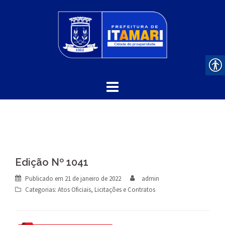
Skip
to
content
Edição Nº 1041
Publicado em
21 de janeiro de 2022
admin
Categorias:
Atos Oficiais
,
Licitações e Contratos