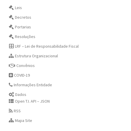
Leis
Decretos
Portarias
Resoluções
LRF – Lei de Responsabilidade Fiscal
Estrutura Organizacional
Convênios
COVID-19
Informações Entidade
Dados
Open T.I. API – JSON
RSS
Mapa Site