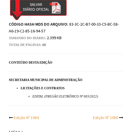
CÓDIGO HASH MD5 DO ARQUIVO:
83-3C-2C-B7-00-33-C5-BC-58-
A6-19-C2-85-16-94-57
2.399 KB
TAMANHO DO DIÁRIO:
TOTAL DE PÁGINAS:
60
CONTEÚDO DESTA EDIÇÃO
SECRETARIA MUNICIPAL DE ADMINISTRAÇÃO
LICITAÇÕES E CONTRATOS
EDITAL (PREGÃO ELETRÔNICO Nº 003/2022)
Post
Edição Nº 1084
Edição Nº 1086