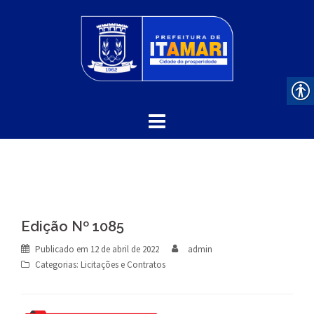
Skip
to
content
Edição Nº 1085
Publicado em
12 de abril de 2022
admin
Categorias:
Licitações e Contratos