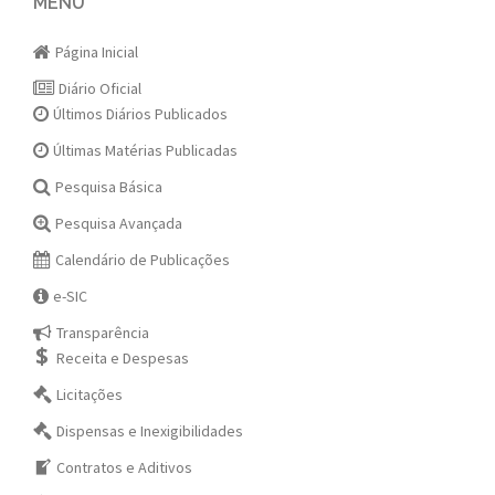
navigation
MENU
Página Inicial
Diário Oficial
Últimos Diários Publicados
Últimas Matérias Publicadas
Pesquisa Básica
Pesquisa Avançada
Calendário de Publicações
e-SIC
Transparência
Receita e Despesas
Licitações
Dispensas e Inexigibilidades
Contratos e Aditivos