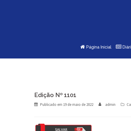
Skip
to
content
Página Inicial
Diár
Edição Nº 1101
Publicado em
19 de maio de 2022
admin
Ca