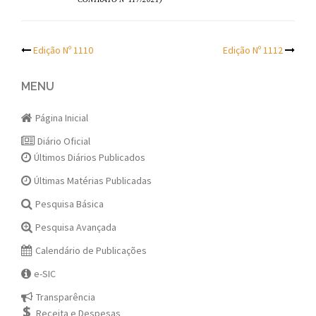
Post
Edição Nº 1110
Edição Nº 1112
navigation
MENU
Página Inicial
Diário Oficial
Últimos Diários Publicados
Últimas Matérias Publicadas
Pesquisa Básica
Pesquisa Avançada
Calendário de Publicações
e-SIC
Transparência
Receita e Despesas