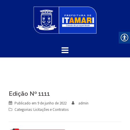
Skip
to
content
Edição Nº 1111
Publicado em
9 de junho de 2022
admin
Categorias:
Licitações e Contratos