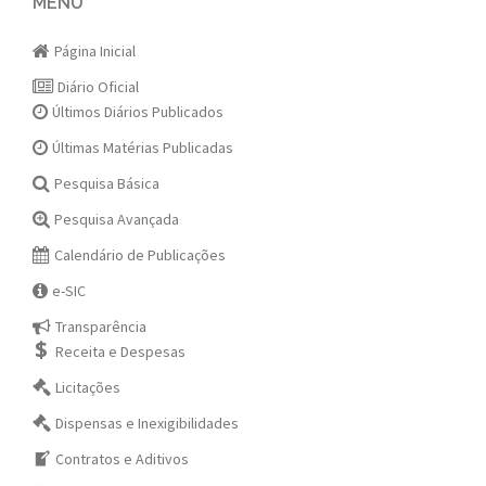
navigation
MENU
Página Inicial
Diário Oficial
Últimos Diários Publicados
Últimas Matérias Publicadas
Pesquisa Básica
Pesquisa Avançada
Calendário de Publicações
e-SIC
Transparência
Receita e Despesas
Licitações
Dispensas e Inexigibilidades
Contratos e Aditivos