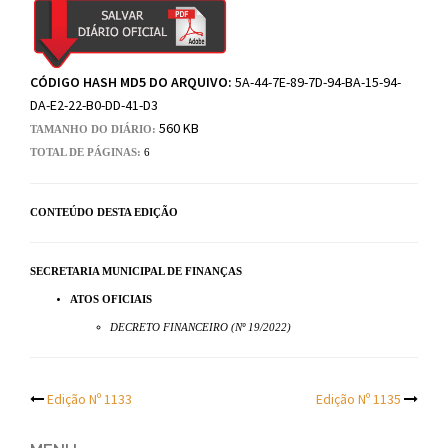
CÓDIGO HASH MD5 DO ARQUIVO:
5A-44-7E-89-7D-94-BA-15-94-
DA-E2-22-B0-DD-41-D3
560 KB
TAMANHO DO DIÁRIO:
TOTAL DE PÁGINAS:
6
CONTEÚDO DESTA EDIÇÃO
SECRETARIA MUNICIPAL DE FINANÇAS
ATOS OFICIAIS
DECRETO FINANCEIRO (Nº 19/2022)
Post
Edição Nº 1133
Edição Nº 1135