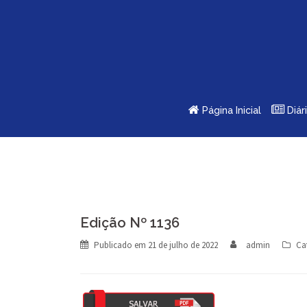
Skip
to
content
Página Inicial
Diár
Edição Nº 1136
Publicado em
21 de julho de 2022
admin
Ca