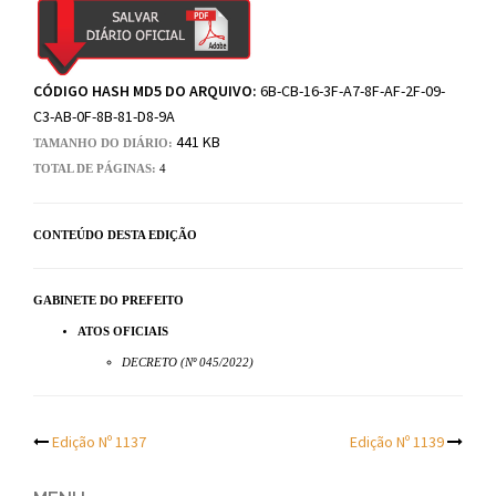
CÓDIGO HASH MD5 DO ARQUIVO:
6B-CB-16-3F-A7-8F-AF-2F-09-
C3-AB-0F-8B-81-D8-9A
441 KB
TAMANHO DO DIÁRIO:
TOTAL DE PÁGINAS:
4
CONTEÚDO DESTA EDIÇÃO
GABINETE DO PREFEITO
ATOS OFICIAIS
DECRETO (Nº 045/2022)
Post
Edição Nº 1137
Edição Nº 1139