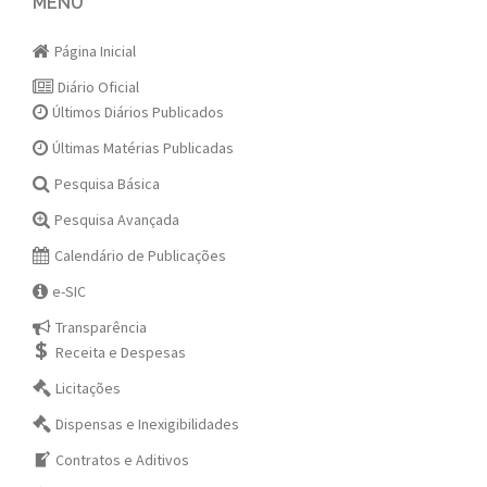
navigation
MENU
Página Inicial
Diário Oficial
Últimos Diários Publicados
Últimas Matérias Publicadas
Pesquisa Básica
Pesquisa Avançada
Calendário de Publicações
e-SIC
Transparência
Receita e Despesas
Licitações
Dispensas e Inexigibilidades
Contratos e Aditivos