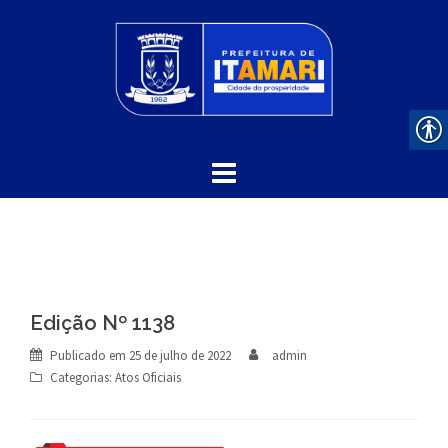
Skip
to
content
Edição Nº 1138
Publicado em
25 de julho de 2022
admin
Categorias:
Atos Oficiais