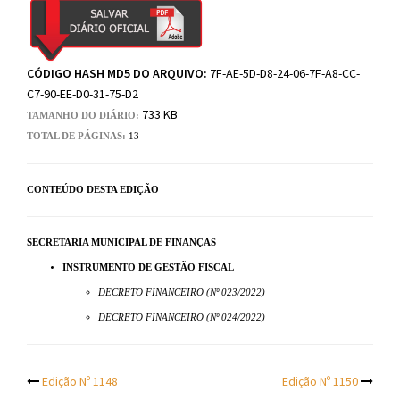
CÓDIGO HASH MD5 DO ARQUIVO:
7F-AE-5D-D8-24-06-7F-A8-CC-
C7-90-EE-D0-31-75-D2
733 KB
TAMANHO DO DIÁRIO:
TOTAL DE PÁGINAS:
13
CONTEÚDO DESTA EDIÇÃO
SECRETARIA MUNICIPAL DE FINANÇAS
INSTRUMENTO DE GESTÃO FISCAL
DECRETO FINANCEIRO (Nº 023/2022)
DECRETO FINANCEIRO (Nº 024/2022)
Post
Edição Nº 1148
Edição Nº 1150