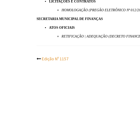
LICITAÇÕES E CONTRATOS
HOMOLOGAÇÃO (PREGÃO ELETRÔNICO Nº 012/2
SECRETARIA MUNICIPAL DE FINANÇAS
ATOS OFICIAIS
RETIFICAÇÃO | ADEQUAÇÃO (DECRETO FINANCEIR
Post
Edição Nº 1157
navigation