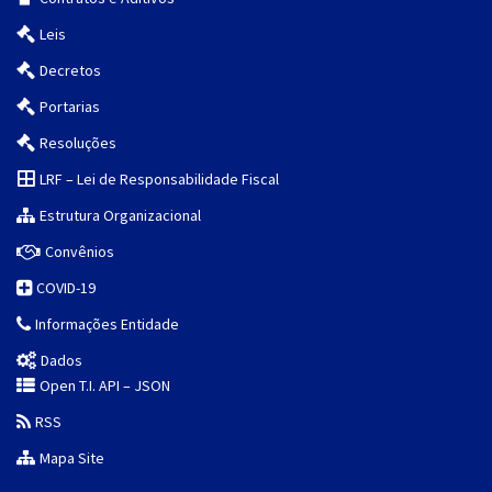
Leis
Decretos
Portarias
Resoluções
LRF – Lei de Responsabilidade Fiscal
Estrutura Organizacional
Convênios
COVID-19
Informações Entidade
Dados
Open T.I. API – JSON
RSS
Mapa Site