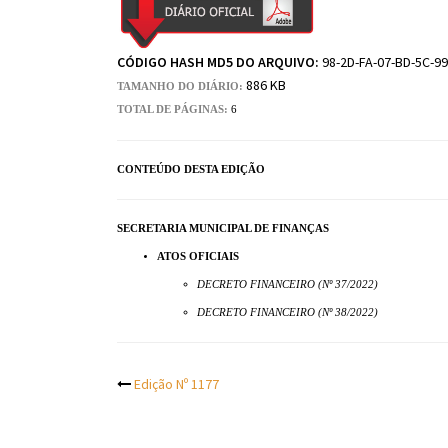
CÓDIGO HASH MD5 DO ARQUIVO:
98-2D-FA-07-BD-5C-99
886 KB
TAMANHO DO DIÁRIO:
TOTAL DE PÁGINAS:
6
CONTEÚDO DESTA EDIÇÃO
SECRETARIA MUNICIPAL DE FINANÇAS
ATOS OFICIAIS
DECRETO FINANCEIRO (Nº 37/2022)
DECRETO FINANCEIRO (Nº 38/2022)
Post
Edição Nº 1177
navigation