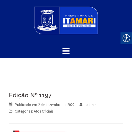
Skip
to
content
Edição Nº 1197
Publicado em
2 de dezembro de 2022
admin
Categorias:
Atos Oficiais