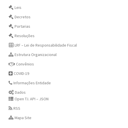
Leis
Decretos
Portarias
Resoluções
LRF – Lei de Responsabilidade Fiscal
Estrutura Organizacional
Convênios
COVID-19
Informações Entidade
Dados
Open T.I. API – JSON
RSS
Mapa Site