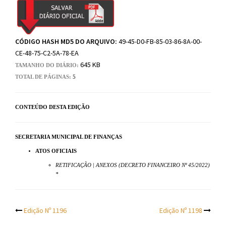
CÓDIGO HASH MD5 DO ARQUIVO:
49-45-D0-FB-85-03-86-8A-00-
CE-48-75-C2-5A-78-EA
645 KB
TAMANHO DO DIÁRIO:
TOTAL DE PÁGINAS:
5
CONTEÚDO DESTA EDIÇÃO
SECRETARIA MUNICIPAL DE FINANÇAS
ATOS OFICIAIS
RETIFICAÇÃO | ANEXOS (DECRETO FINANCEIRO Nº 45/2022)
*
Post
Edição Nº 1196
Edição Nº 1198