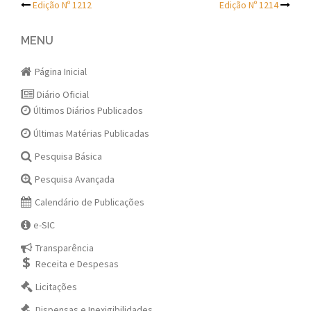
Post
Edição Nº 1212
Edição Nº 1214
navigation
MENU
Página Inicial
Diário Oficial
Últimos Diários Publicados
Últimas Matérias Publicadas
Pesquisa Básica
Pesquisa Avançada
Calendário de Publicações
e-SIC
Transparência
Receita e Despesas
Licitações
Dispensas e Inexigibilidades