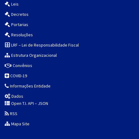
Leis
Decretos
Portarias
Resoluções
LRF – Lei de Responsabilidade Fiscal
Estrutura Organizacional
Convênios
COVID-19
Informações Entidade
Dados
Open T.I. API – JSON
RSS
Mapa Site