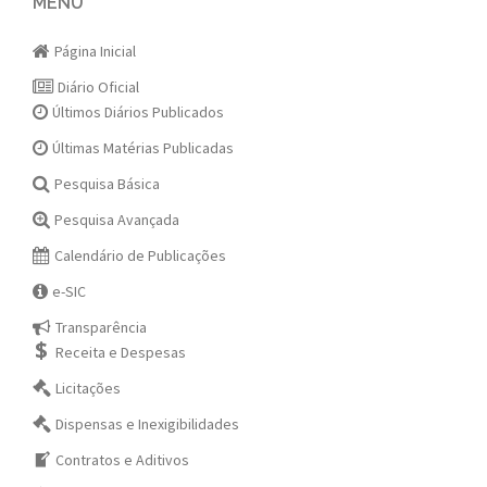
navigation
MENU
Página Inicial
Diário Oficial
Últimos Diários Publicados
Últimas Matérias Publicadas
Pesquisa Básica
Pesquisa Avançada
Calendário de Publicações
e-SIC
Transparência
Receita e Despesas
Licitações
Dispensas e Inexigibilidades
Contratos e Aditivos