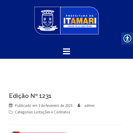
Skip
to
content
Edição Nº 1231
Publicado em
3 de fevereiro de 2023
admin
Categorias:
Licitações e Contratos