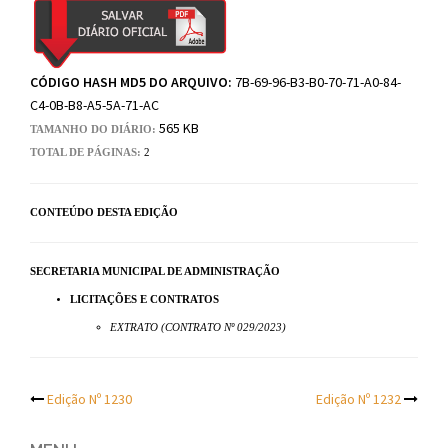
CÓDIGO HASH MD5 DO ARQUIVO:
7B-69-96-B3-B0-70-71-A0-84-
C4-0B-B8-A5-5A-71-AC
565 KB
TAMANHO DO DIÁRIO:
TOTAL DE PÁGINAS:
2
CONTEÚDO DESTA EDIÇÃO
SECRETARIA MUNICIPAL DE ADMINISTRAÇÃO
LICITAÇÕES E CONTRATOS
EXTRATO (CONTRATO Nº 029/2023)
Post
Edição Nº 1230
Edição Nº 1232