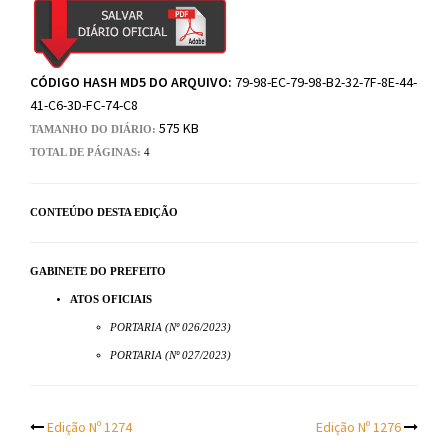
CÓDIGO HASH MD5 DO ARQUIVO:
79-98-EC-79-98-B2-32-7F-8E-44-
41-C6-3D-FC-74-C8
575 KB
TAMANHO DO DIÁRIO:
TOTAL DE PÁGINAS:
4
CONTEÚDO DESTA EDIÇÃO
GABINETE DO PREFEITO
ATOS OFICIAIS
PORTARIA (Nº 026/2023)
PORTARIA (Nº 027/2023)
Post
Edição Nº 1274
Edição Nº 1276