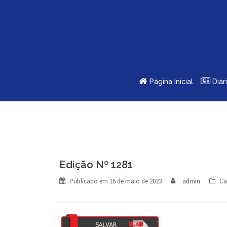
Skip
to
content
Página Inicial
Diár
Edição Nº 1281
Publicado em
16 de maio de 2023
admin
Ca