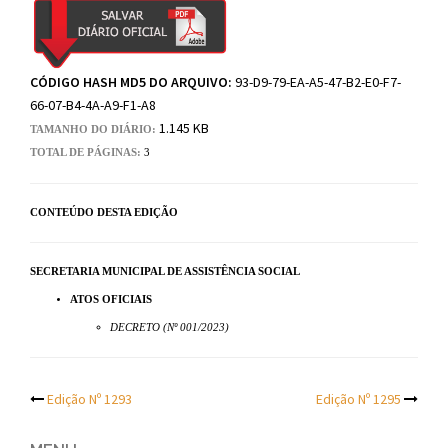
CÓDIGO HASH MD5 DO ARQUIVO:
93-D9-79-EA-A5-47-B2-E0-F7-
66-07-B4-4A-A9-F1-A8
1.145 KB
TAMANHO DO DIÁRIO:
TOTAL DE PÁGINAS:
3
CONTEÚDO DESTA EDIÇÃO
SECRETARIA MUNICIPAL DE ASSISTÊNCIA SOCIAL
ATOS OFICIAIS
DECRETO (Nº 001/2023)
Post
Edição Nº 1293
Edição Nº 1295