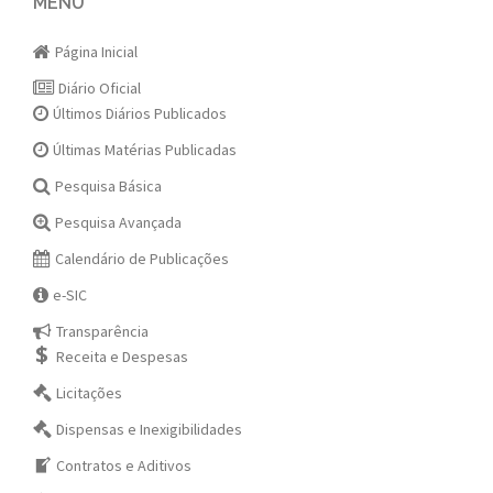
navigation
MENU
Página Inicial
Diário Oficial
Últimos Diários Publicados
Últimas Matérias Publicadas
Pesquisa Básica
Pesquisa Avançada
Calendário de Publicações
e-SIC
Transparência
Receita e Despesas
Licitações
Dispensas e Inexigibilidades
Contratos e Aditivos