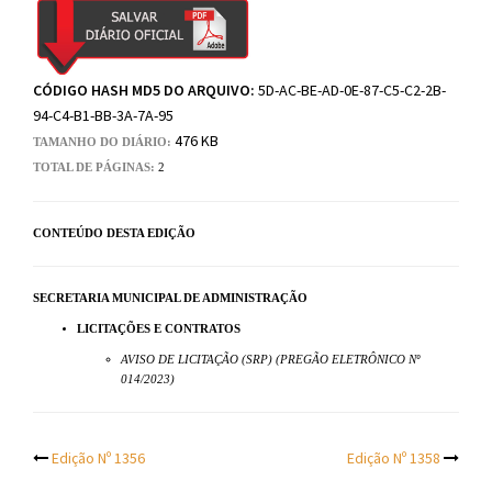
CÓDIGO HASH MD5 DO ARQUIVO:
5D-AC-BE-AD-0E-87-C5-C2-2B-
94-C4-B1-BB-3A-7A-95
476 KB
TAMANHO DO DIÁRIO:
TOTAL DE PÁGINAS:
2
CONTEÚDO DESTA EDIÇÃO
SECRETARIA MUNICIPAL DE ADMINISTRAÇÃO
LICITAÇÕES E CONTRATOS
AVISO DE LICITAÇÃO (SRP) (PREGÃO ELETRÔNICO Nº
014/2023)
Post
Edição Nº 1356
Edição Nº 1358