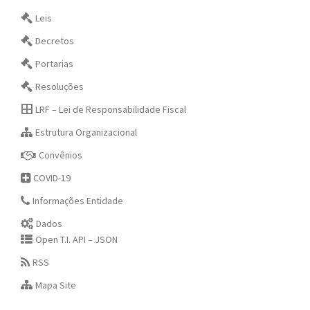
Leis
Decretos
Portarias
Resoluções
LRF – Lei de Responsabilidade Fiscal
Estrutura Organizacional
Convênios
COVID-19
Informações Entidade
Dados
Open T.I. API – JSON
RSS
Mapa Site