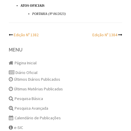
ATOS OFICIAIS
PORTARIA (Nº 06/2023)
Post
Edição Nº 1382
Edição Nº 1384
navigation
MENU
Página Inicial
Diário Oficial
Últimos Diários Publicados
Últimas Matérias Publicadas
Pesquisa Básica
Pesquisa Avançada
Calendário de Publicações
e-SIC