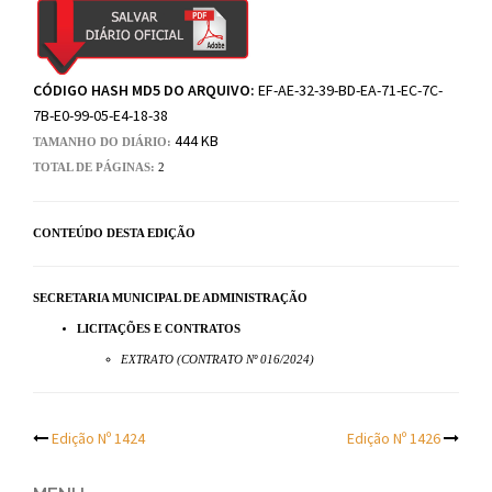
CÓDIGO HASH MD5 DO ARQUIVO:
EF-AE-32-39-BD-EA-71-EC-7C-
7B-E0-99-05-E4-18-38
444 KB
TAMANHO DO DIÁRIO:
TOTAL DE PÁGINAS:
2
CONTEÚDO DESTA EDIÇÃO
SECRETARIA MUNICIPAL DE ADMINISTRAÇÃO
LICITAÇÕES E CONTRATOS
EXTRATO (CONTRATO Nº 016/2024)
Post
Edição Nº 1424
Edição Nº 1426