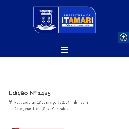
Skip
to
content
Edição Nº 1425
Publicado em
13 de março de 2024
admin
Categorias:
Licitações e Contratos