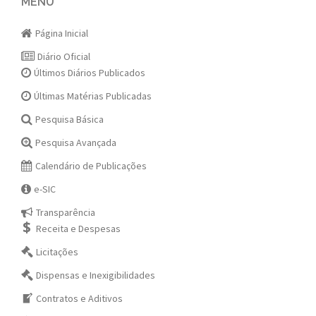
navigation
MENU
Página Inicial
Diário Oficial
Últimos Diários Publicados
Últimas Matérias Publicadas
Pesquisa Básica
Pesquisa Avançada
Calendário de Publicações
e-SIC
Transparência
Receita e Despesas
Licitações
Dispensas e Inexigibilidades
Contratos e Aditivos