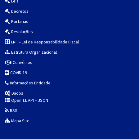
Leis
Decretos
Portarias
Resoluções
LRF – Lei de Responsabilidade Fiscal
Estrutura Organizacional
Convênios
COVID-19
Informações Entidade
Dados
Open T.I. API – JSON
RSS
Mapa Site