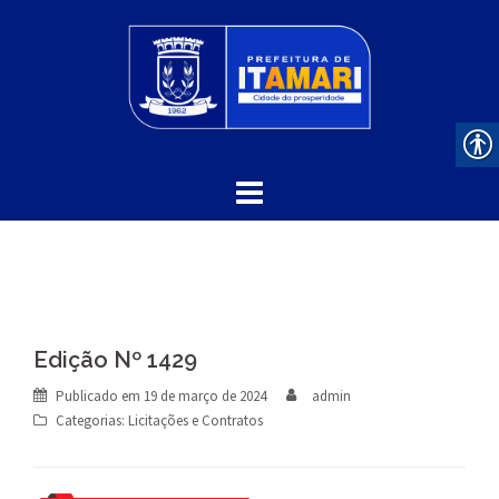
Skip
to
content
Edição Nº 1429
Publicado em
19 de março de 2024
admin
Categorias:
Licitações e Contratos