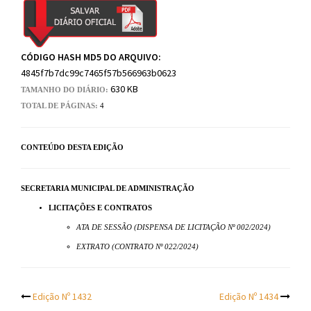
CÓDIGO HASH MD5 DO ARQUIVO:
4845f7b7dc99c7465f57b566963b0623
630 KB
TAMANHO DO DIÁRIO:
TOTAL DE PÁGINAS:
4
CONTEÚDO DESTA EDIÇÃO
SECRETARIA MUNICIPAL DE ADMINISTRAÇÃO
LICITAÇÕES E CONTRATOS
ATA DE SESSÃO (DISPENSA DE LICITAÇÃO Nº 002/2024)
EXTRATO (CONTRATO Nº 022/2024)
Post
Edição Nº 1432
Edição Nº 1434