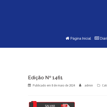
Skip
to
content
Página Inicial
Diár
Edição Nº 1461
Publicado em
8 de maio de 2024
admin
Cat