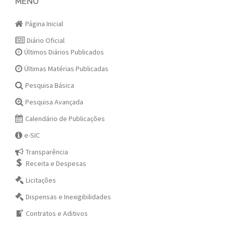
navigation
MENU
Página Inicial
Diário Oficial
Últimos Diários Publicados
Últimas Matérias Publicadas
Pesquisa Básica
Pesquisa Avançada
Calendário de Publicações
e-SIC
Transparência
Receita e Despesas
Licitações
Dispensas e Inexigibilidades
Contratos e Aditivos