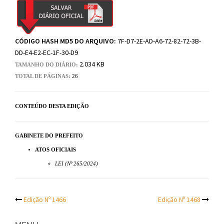
CÓDIGO HASH MD5 DO ARQUIVO:
7F-D7-2E-AD-A6-72-82-72-3B-
DD-E4-E2-EC-1F-30-D9
2.034 KB
TAMANHO DO DIÁRIO:
TOTAL DE PÁGINAS:
26
CONTEÚDO DESTA EDIÇÃO
GABINETE DO PREFEITO
ATOS OFICIAIS
LEI (Nº 265/2024)
Post
Edição Nº 1466
Edição Nº 1468