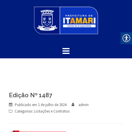
Skip
to
content
Edição Nº 1487
Publicado em
1 de julho de 2024
admin
Categorias:
Licitações e Contratos