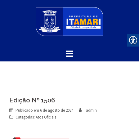
Skip
to
content
Edição Nº 1506
Publicado em
6 de agosto de 2024
admin
Categorias:
Atos Oficiais