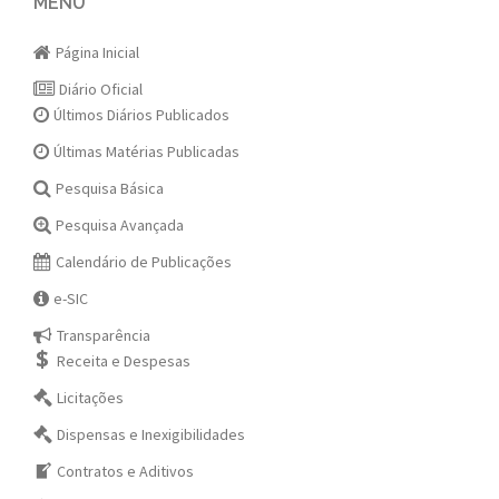
navigation
MENU
Página Inicial
Diário Oficial
Últimos Diários Publicados
Últimas Matérias Publicadas
Pesquisa Básica
Pesquisa Avançada
Calendário de Publicações
e-SIC
Transparência
Receita e Despesas
Licitações
Dispensas e Inexigibilidades
Contratos e Aditivos