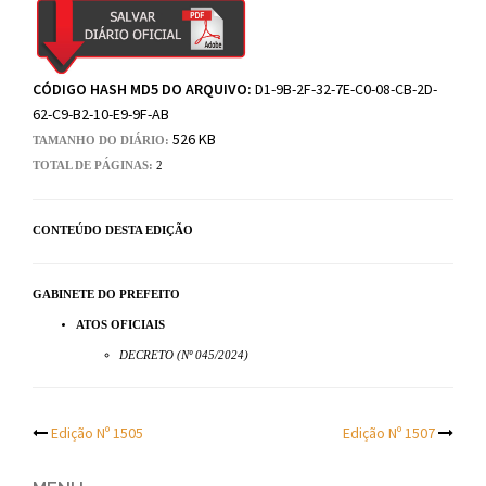
CÓDIGO HASH MD5 DO ARQUIVO:
D1-9B-2F-32-7E-C0-08-CB-2D-
62-C9-B2-10-E9-9F-AB
526 KB
TAMANHO DO DIÁRIO:
TOTAL DE PÁGINAS:
2
CONTEÚDO DESTA EDIÇÃO
GABINETE DO PREFEITO
ATOS OFICIAIS
DECRETO (Nº 045/2024)
Post
Edição Nº 1505
Edição Nº 1507