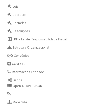
Leis
Decretos
Portarias
Resoluções
LRF – Lei de Responsabilidade Fiscal
Estrutura Organizacional
Convênios
COVID-19
Informações Entidade
Dados
Open T.I. API – JSON
RSS
Mapa Site