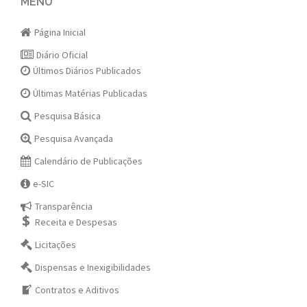
navigation
MENU
Página Inicial
Diário Oficial
Últimos Diários Publicados
Últimas Matérias Publicadas
Pesquisa Básica
Pesquisa Avançada
Calendário de Publicações
e-SIC
Transparência
Receita e Despesas
Licitações
Dispensas e Inexigibilidades
Contratos e Aditivos