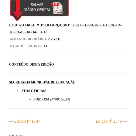
CÓDIGO HASH MD5 DO ARQUIVO:
05-B7-CE-B8-28-5B-15-9E-04-
2F-89-A8-3A-B4-CD-45
626 KB
TAMANHO DO DIÁRIO:
TOTAL DE PÁGINAS:
14
CONTEÚDO DESTA EDIÇÃO
SECRETARIA MUNICIPAL DE EDUCAÇÃO
ATOS OFICIAIS
PORTARIA (Nº 005/2024)
Post
Edição Nº 1547
Edição Nº 1549