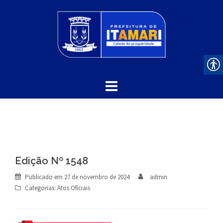
Skip
to
content
Edição Nº 1548
Publicado em
27 de novembro de 2024
admin
Categorias:
Atos Oficiais