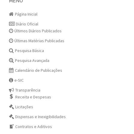
navigation
MENU
Página Inicial
Diário Oficial
Últimos Diários Publicados
Últimas Matérias Publicadas
Pesquisa Básica
Pesquisa Avançada
Calendário de Publicações
e-SIC
Transparência
Receita e Despesas
Licitações
Dispensas e Inexigibilidades
Contratos e Aditivos