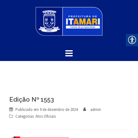
Skip
to
content
Edição Nº 1553
Publicado em
9 de dezembro de 2024
admin
Categorias:
Atos Oficiais