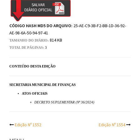
CÓDIGO HASH MD5 DO ARQUIVO:
25-AE-C9-3B-F2-BB-1D-36-92-
AE-98-6A-50-94-97-41
814 KB
TAMANHO DO DIÁRIO:
TOTAL DE PÁGINAS:
3
CONTEÚDO DESTA EDIÇÃO
SECRETARIA MUNICIPAL DE FINANÇAS
ATOS OFICIAIS
DECRETO SUPLEMENTAR (Nº 36/2024)
Post
Edição Nº 1552
Edição Nº 1554