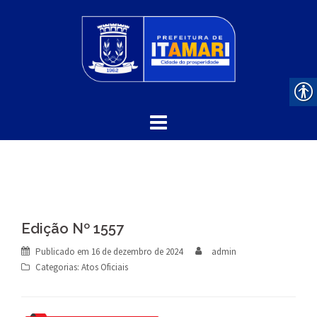
Skip
to
content
Edição Nº 1557
Publicado em
16 de dezembro de 2024
admin
Categorias:
Atos Oficiais