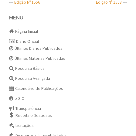
Post
Edição Nº 1556
Edição Nº 1558
navigation
MENU
Página Inicial
Diário Oficial
Últimos Diários Publicados
Últimas Matérias Publicadas
Pesquisa Básica
Pesquisa Avançada
Calendário de Publicações
e-SIC
Transparência
Receita e Despesas
Licitações
Dispensas e Inexigibilidades