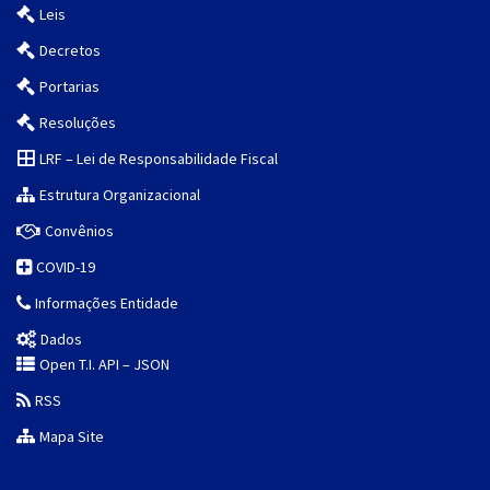
Leis
Decretos
Portarias
Resoluções
LRF – Lei de Responsabilidade Fiscal
Estrutura Organizacional
Convênios
COVID-19
Informações Entidade
Dados
Open T.I. API – JSON
RSS
Mapa Site