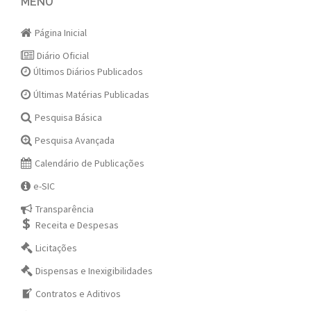
navigation
MENU
Página Inicial
Diário Oficial
Últimos Diários Publicados
Últimas Matérias Publicadas
Pesquisa Básica
Pesquisa Avançada
Calendário de Publicações
e-SIC
Transparência
Receita e Despesas
Licitações
Dispensas e Inexigibilidades
Contratos e Aditivos