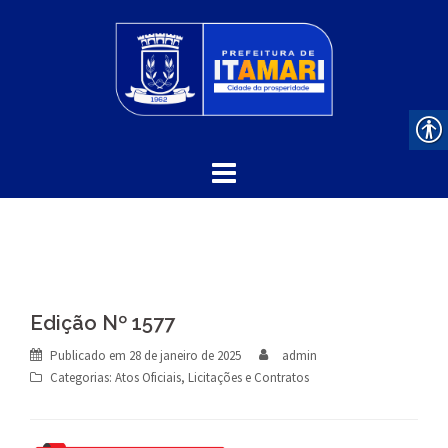
Skip
to
content
Edição Nº 1577
Publicado em
28 de janeiro de 2025
admin
Categorias:
Atos Oficiais
,
Licitações e Contratos