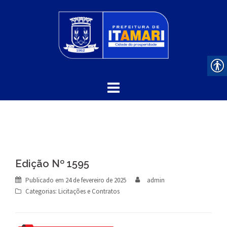
Skip
to
content
Edição Nº 1595
Publicado em
24 de fevereiro de 2025
admin
Categorias:
Licitações e Contratos