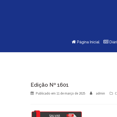
Skip
to
content
Página Inicial
Diár
Edição Nº 1601
Publicado em
11 de março de 2025
admin
C